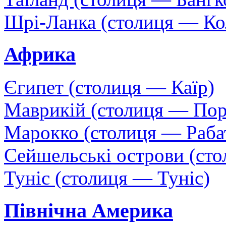
Шрі-Ланка (столиця — Ко
Африка
Єгипет (столиця — Каїр)
Маврикій (столиця — Пор
Марокко (столиця — Раба
Сейшельські острови (сто
Туніс (столиця — Туніс)
Північна Америка