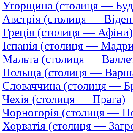
Угорщина (столиця — Бу
Австрія (столиця — Віден
Греція (столиця — Афіни)
Іспанія (столиця — Мадр
Мальта (столиця — Валле
Польща (столиця — Варш
Словаччина (столиця — Бр
Чехія (столиця — Прага)
Чорногорія (столиця — П
Хорватія (столиця — Загр