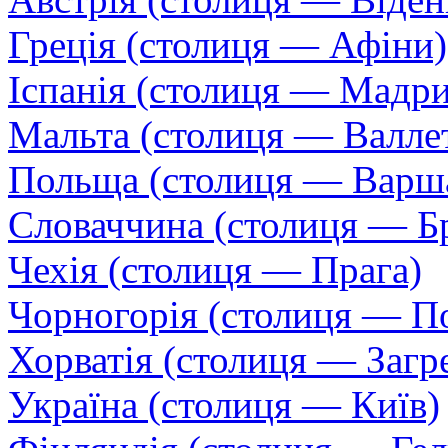
Греція (столиця — Афіни)
Іспанія (столиця — Мадр
Мальта (столиця — Валле
Польща (столиця — Варш
Словаччина (столиця — Бр
Чехія (столиця — Прага)
Чорногорія (столиця — П
Хорватія (столиця — Загр
Україна (столиця — Київ)