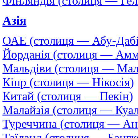
Фінляндія (столиця — Гел
Азія
ОАЕ (столиця — Абу-Дабі
Йорданія (столиця — Амм
Мальдіви (столиця — Мал
Кіпр (столиця — Нікосія)
Китай (столиця — Пекін)
Малайзія (столиця — Куа
Туреччина (столиця — Ан
Таїланд (столиця — Бангк