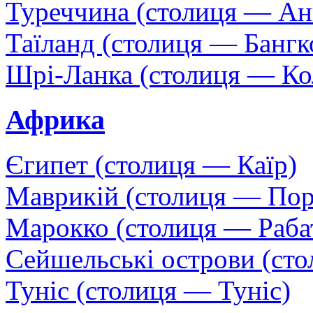
Туреччина (столиця — Ан
Таїланд (столиця — Бангк
Шрі-Ланка (столиця — Ко
Африка
Єгипет (столиця — Каїр)
Маврикій (столиця — Пор
Марокко (столиця — Раба
Сейшельські острови (сто
Туніс (столиця — Туніс)