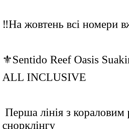
‼️На жовтень всі номери 
⚜️Sentido Reef Oasis Suak
ALL INCLUSIVE
Перша лінія з кораловим 
снорклінгу