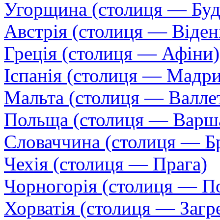
Угорщина (столиця — Бу
Австрія (столиця — Віден
Греція (столиця — Афіни)
Іспанія (столиця — Мадр
Мальта (столиця — Валле
Польща (столиця — Варш
Словаччина (столиця — Бр
Чехія (столиця — Прага)
Чорногорія (столиця — П
Хорватія (столиця — Загр