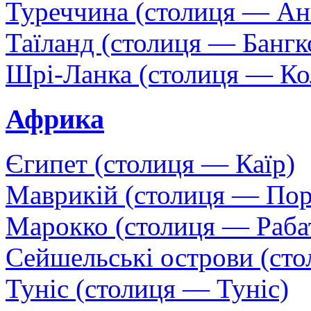
Туреччина (столиця — Ан
Таїланд (столиця — Бангк
Шрі-Ланка (столиця — Ко
Африка
Єгипет (столиця — Каїр)
Маврикій (столиця — Пор
Марокко (столиця — Раба
Сейшельські острови (сто
Туніс (столиця — Туніс)