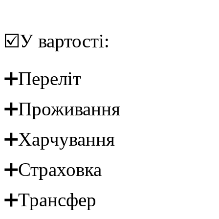
☑️У вартості:
➕Переліт
➕Проживання
➕Харчування
➕Страховка
➕Трансфер